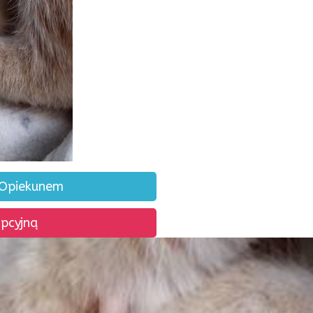
 Opiekunem
opcyjną