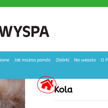
nione
Jak można pomóc
Zbiórki
Na wesoło
O F
Kola