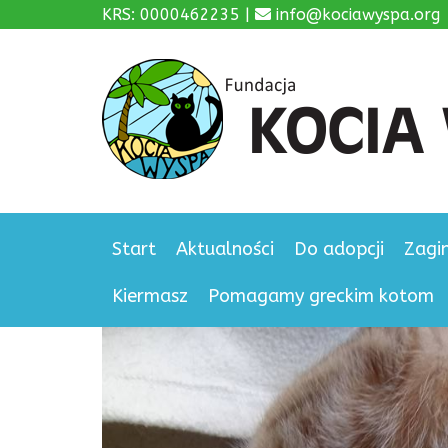
KRS: 0000462235 |
info@kociawyspa.org
Start
Aktualności
Do adopcji
Zagi
Kiermasz
Pomagamy greckim kotom