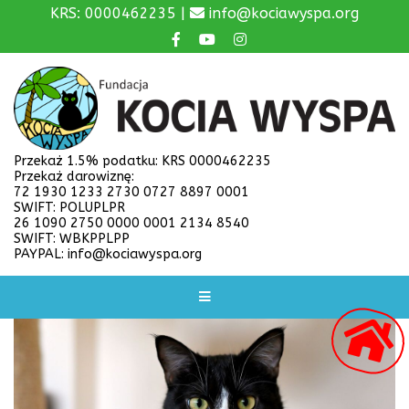
KRS: 0000462235 |
info@kociawyspa.org
Przekaż 1.5% podatku: KRS 0000462235
Przekaż darowiznę:
72 1930 1233 2730 0727 8897 0001
SWIFT: POLUPLPR
26 1090 2750 0000 0001 2134 8540
SWIFT: WBKPPLPP
PAYPAL: info@kociawyspa.org