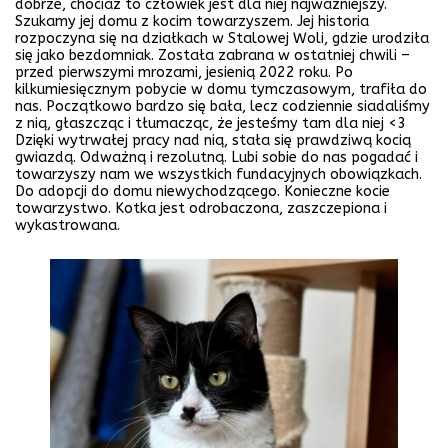
dobrze, chociaż to człowiek jest dla niej najważniejszy.
Szukamy jej domu z kocim towarzyszem. Jej historia
rozpoczyna się na działkach w Stalowej Woli, gdzie urodziła
się jako bezdomniak. Została zabrana w ostatniej chwili –
przed pierwszymi mrozami, jesienią 2022 roku. Po
kilkumiesięcznym pobycie w domu tymczasowym, trafiła do
nas. Początkowo bardzo się bała, lecz codziennie siadaliśmy
z nią, głaszcząc i tłumacząc, że jesteśmy tam dla niej <3
Dzięki wytrwałej pracy nad nią, stała się prawdziwą kocią
gwiazdą. Odważną i rezolutną. Lubi sobie do nas pogadać i
towarzyszy nam we wszystkich fundacyjnych obowiązkach.
Do adopcji do domu niewychodzącego. Konieczne kocie
towarzystwo. Kotka jest odrobaczona, zaszczepiona i
wykastrowana.