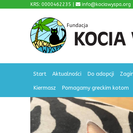
KRS: 0000462235 |
info@kociawyspa.org
Start
Aktualności
Do adopcji
Zagi
Kiermasz
Pomagamy greckim kotom