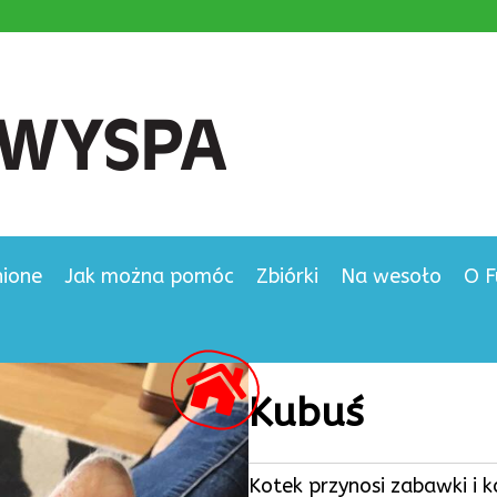
nione
Jak można pomóc
Zbiórki
Na wesoło
O F
Kubuś
Kotek przynosi zabawki i 