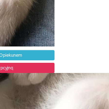
 Opiekunem
opcyjną