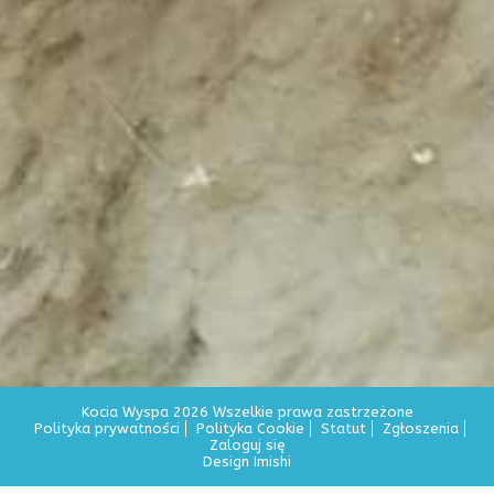
Kocia Wyspa 2026 Wszelkie prawa zastrzeżone
Polityka prywatności
Polityka Cookie
Statut
Zgłoszenia
Zaloguj się
Design Imishi