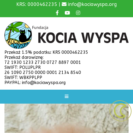
KRS: 0000462235 |
info@kociawyspa.org
Przekaż 1.5% podatku: KRS 0000462235
Przekaż darowiznę:
72 1930 1233 2730 0727 8897 0001
SWIFT: POLUPLPR
26 1090 2750 0000 0001 2134 8540
SWIFT: WBKPPLPP
PAYPAL: info@kociawyspa.org