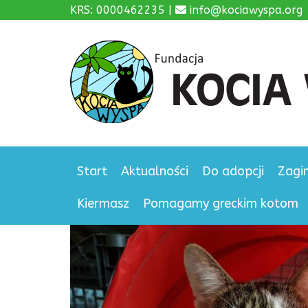
KRS: 0000462235 |
info@kociawyspa.org
Start
Aktualności
Do adopcji
Zagi
Kiermasz
Pomagamy greckim kotom