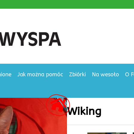
nione
Jak można pomóc
Zbiórki
Na wesoło
O F
Wiking