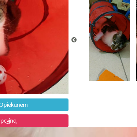
 Opiekunem
opcyjną