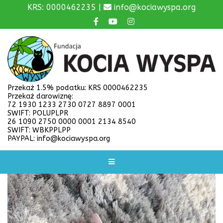
KRS: 0000462235 |
info@kociawyspa.org
Przekaż 1.5% podatku: KRS 0000462235
Przekaż darowiznę:
72 1930 1233 2730 0727 8897 0001
SWIFT: POLUPLPR
26 1090 2750 0000 0001 2134 8540
SWIFT: WBKPPLPP
PAYPAL: info@kociawyspa.org