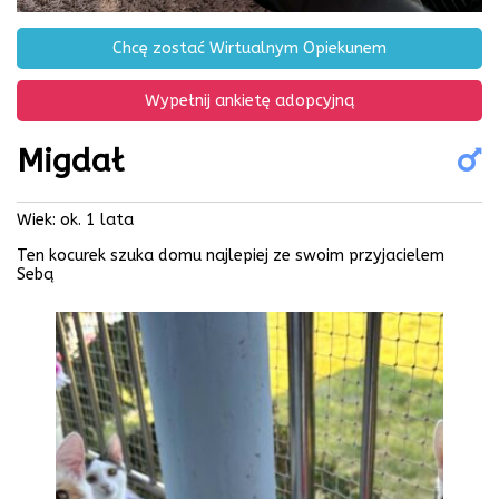
Chcę zostać Wirtualnym Opiekunem
Wypełnij ankietę adopcyjną
Migdał
Wiek: ok. 1 lata
Ten kocurek szuka domu najlepiej ze swoim przyjacielem
Sebą