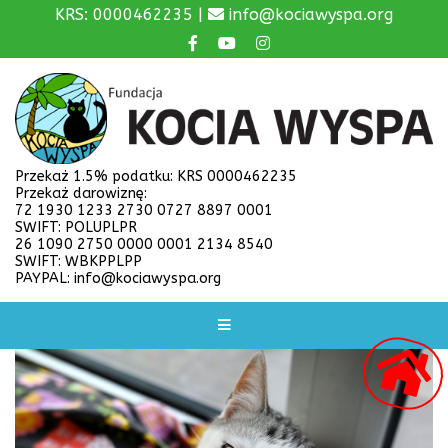
KRS: 0000462235 |
info@kociawyspa.org
Przekaż 1.5% podatku: KRS 0000462235
Przekaż darowiznę:
72 1930 1233 2730 0727 8897 0001
SWIFT: POLUPLPR
26 1090 2750 0000 0001 2134 8540
SWIFT: WBKPPLPP
PAYPAL: info@kociawyspa.org