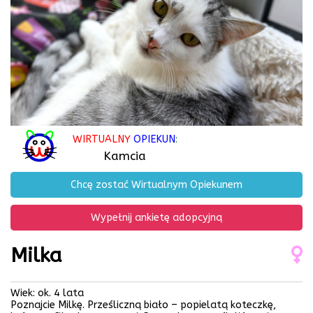
WIRTUALNY
OPIEKUN
:
Kamcia
Chcę zostać Wirtualnym Opiekunem
Wypełnij ankietę adopcyjną
Milka
Wiek: ok. 4 lata
Poznajcie Milkę. Prześliczną biało – popielatą koteczkę,