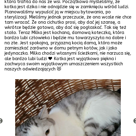
która trafiła do nas ze wsi. Początkowo myśleliśmy, że
kotka jest dzika i nie odnajdzie się w zamknięciu wśród ludzi.
Planowaliśmy wypuścić ją w miejscu bytowania, po
sterylizacji. Mieliśmy jednak przeczucie, że ona wcale nie chce
tam wracać. Że ona cichutko prosi, aby dać jej szansę, a
wkrótce będzie gotowa, aby dać się pogłaskać. Tak się też
stało. Teraz Milka jest kochaną, domową koteczką, która
bardzo lubi człowieka i będzie mu towarzyszyła na dobre i
na złe. Jest spokojną, przyjazną kocią damą, która może
zamieszkać zarówno w domu pełnym kotów, jak i jako
jedynaczka. Milka chodzi własnymi ścieżkami, nie narzuca się,
ale bardzo lubi ludzi ♥️ Kotka jest wyjątkowo piękna i
zachwyca swoim wyjątkowym umaszczeniem wszystkich
naszych odwiedzających 😻