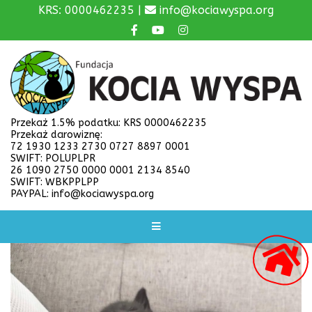
KRS: 0000462235 |
info@kociawyspa.org
Przekaż 1.5% podatku: KRS 0000462235
Przekaż darowiznę:
72 1930 1233 2730 0727 8897 0001
SWIFT: POLUPLPR
26 1090 2750 0000 0001 2134 8540
SWIFT: WBKPPLPP
PAYPAL: info@kociawyspa.org