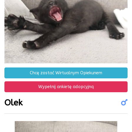
Chcę zostać Wirtualnym Opiekunem
Wypełnij ankietę adopcyjną
Olek