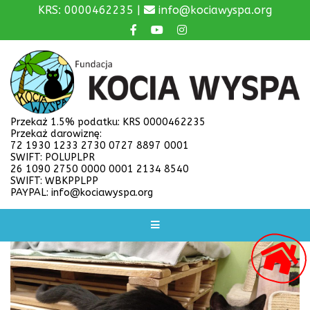
KRS: 0000462235 |
info@kociawyspa.org
Przekaż 1.5% podatku: KRS 0000462235
Przekaż darowiznę:
72 1930 1233 2730 0727 8897 0001
SWIFT: POLUPLPR
26 1090 2750 0000 0001 2134 8540
SWIFT: WBKPPLPP
PAYPAL: info@kociawyspa.org