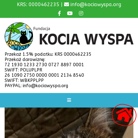
KRS: 0000462235 |
info@kociawyspa.org
Przekaż 1.5% podatku: KRS 0000462235
Przekaż darowiznę:
72 1930 1233 2730 0727 8897 0001
SWIFT: POLUPLPR
26 1090 2750 0000 0001 2134 8540
SWIFT: WBKPPLPP
PAYPAL: info@kociawyspa.org