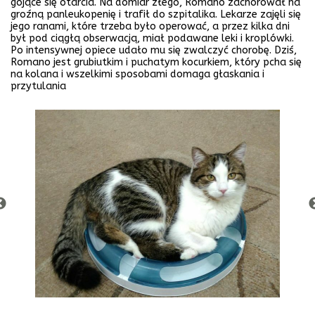
gojące się otarcia. Na domiar złego, Romano zachorował na
groźną panleukopenię i trafił do szpitalika.
Lekarze zajęli się
jego ranami, które trzeba było operować, a przez kilka dni
był pod ciągłą obserwacją, miał podawane leki i kroplówki.
Po
intensywnej opiece udało mu się zwalczyć chorobę. Dziś,
Romano jest grubiutkim i puchatym kocurkiem, który pcha się
na kolana i wszelkimi sposobami domaga głaskania i
przytulania