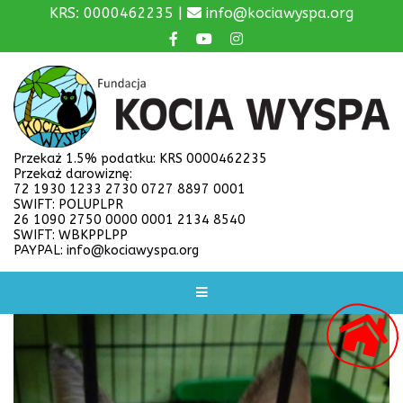
KRS: 0000462235 |
info@kociawyspa.org
Przekaż 1.5% podatku: KRS 0000462235
Przekaż darowiznę:
72 1930 1233 2730 0727 8897 0001
SWIFT: POLUPLPR
26 1090 2750 0000 0001 2134 8540
SWIFT: WBKPPLPP
PAYPAL: info@kociawyspa.org