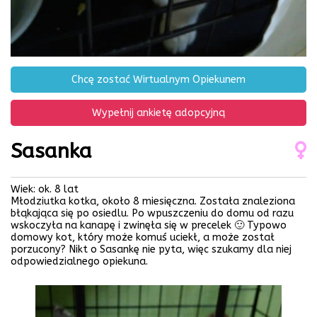
Chcę zostać Wirtualnym Opiekunem
Wypełnij ankietę adopcyjną
Sasanka
Wiek: ok. 8 lat
Młodziutka kotka, około 8 miesięczna. Została znaleziona
błąkająca się po osiedlu. Po wpuszczeniu do domu od razu
wskoczyła na kanapę i zwinęła się w precelek 🙂 Typowo
domowy kot, który może komuś uciekł, a może został
porzucony? Nikt o Sasankę nie pyta, więc szukamy dla niej
odpowiedzialnego opiekuna.