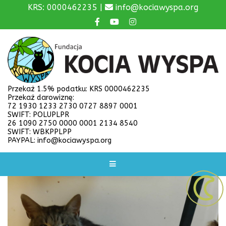
KRS: 0000462235 |
info@kociawyspa.org
Przekaż 1.5% podatku: KRS 0000462235
Przekaż darowiznę:
72 1930 1233 2730 0727 8897 0001
SWIFT: POLUPLPR
26 1090 2750 0000 0001 2134 8540
SWIFT: WBKPPLPP
PAYPAL: info@kociawyspa.org