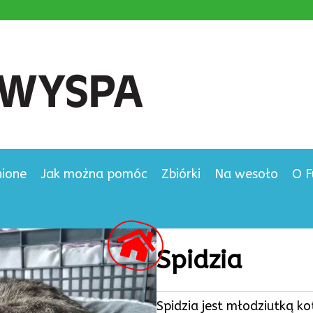
nione
Jak można pomóc
Zbiórki
Na wesoło
O F
Spidzia
Spidzia jest młodziutką k