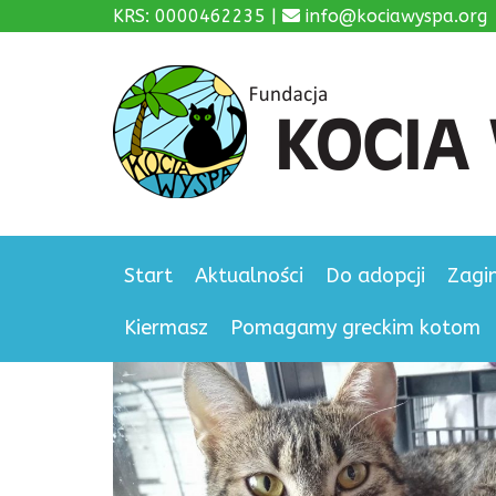
KRS: 0000462235 |
info@kociawyspa.org
Start
Aktualności
Do adopcji
Zagi
Kiermasz
Pomagamy greckim kotom