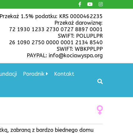
Przekaż 1.5% podatku: KRS 0000462235
Przekaż darowiznę:
72 1930 1233 2730 0727 8897 0001
SWIFT: POLUPLPR
26 1090 2750 0000 0001 2134 8540
SWIFT: WBKPPLPP
PAYPAL: info@kociawyspa.org
undacji
Poradnik
Kontakt
otką, zabraną z bardzo biednego domu