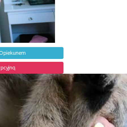
 Opiekunem
opcyjną