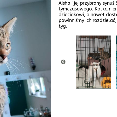
Aisha i jej przybrany synuś
tymczasowego. Kotka nie
dzieciakowi, a nawet dos
powinniśmy ich rozdzielać,
tyg.