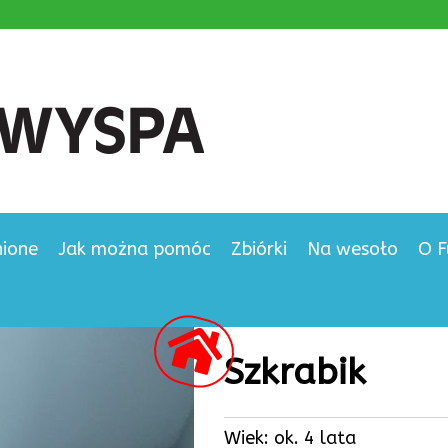
nione
Jak można pomóc
Zbiórki
Na wesoło
O F
Szkrabik
Wiek: ok. 4 lata