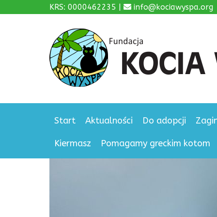
KRS: 0000462235 |
info@kociawyspa.org
Start
Aktualności
Do adopcji
Zagi
Kiermasz
Pomagamy greckim kotom