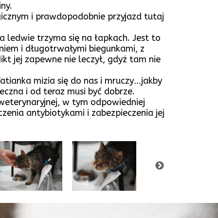
ny.
agicznym i prawdopodobnie przyjazd tutaj
ra ledwie trzyma się na łapkach. Jest to
em i długotrwałymi biegunkami, z
ikt jej zapewne nie leczył, gdyż tam nie
atianka mizia się do nas i mruczy…jakby
ieczna i od teraz musi być dobrze.
terynaryjnej, w tym odpowiedniej
czenia antybiotykami i zabezpieczenia jej