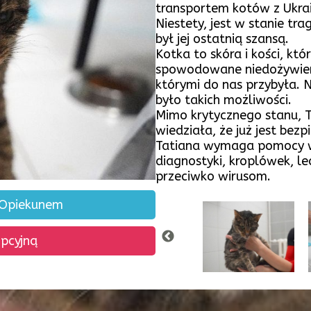
transportem kotów z Ukrai
Niestety, jest w stanie tr
był jej ostatnią szansą.
Kotka to skóra i kości, któ
spowodowane niedożywieni
którymi do nas przybyła. N
było takich możliwości.
Mimo krytycznego stanu, T
wiedziała, że już jest bezp
Tatiana wymaga pomocy we
diagnostyki, kroplówek, le
przeciwko wirusom.
 Opiekunem
opcyjną