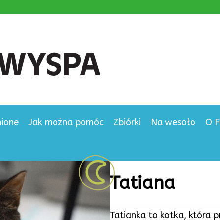
nione
Jak można pomóc
Zbiórki
Na wesoło
O F
Tatiana
Tatianka to kotka, która p