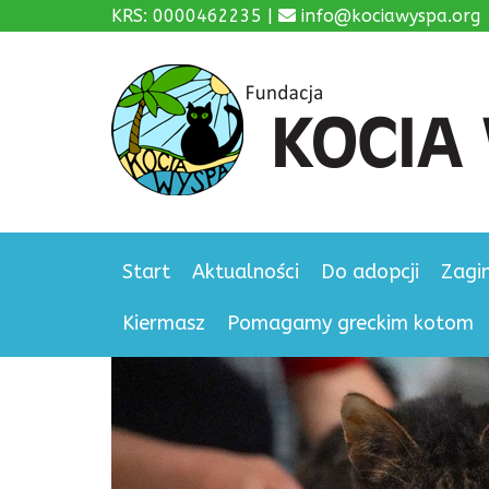
KRS: 0000462235 |
info@kociawyspa.org
Start
Aktualności
Do adopcji
Zagi
Kiermasz
Pomagamy greckim kotom