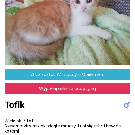
Chcę zostać Wirtualnym Opiekunem
Wypełnij ankietę adopcyjną
Tofik
Wiek: ok. 5 lat
Niesamowity miziak, ciągle mruczy. Lubi się tulić i bawić z
kotami