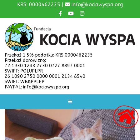
KRS: 0000462235 |
info@kociawyspa.org
Przekaż 1.5% podatku: KRS 0000462235
Przekaż darowiznę:
72 1930 1233 2730 0727 8897 0001
SWIFT: POLUPLPR
26 1090 2750 0000 0001 2134 8540
SWIFT: WBKPPLPP
PAYPAL: info@kociawyspa.org