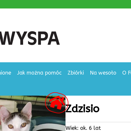
nione
Jak można pomóc
Zbiórki
Na wesoło
O F
Zdzisio
Wiek: ok. 6 lat