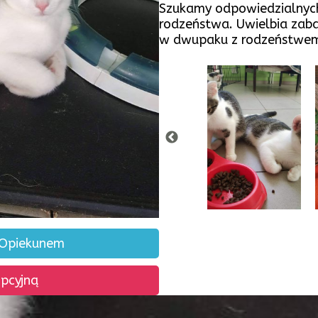
Szukamy odpowiedzialnych 
rodzeństwa. Uwielbia zab
w dwupaku z rodzeństwem
 Opiekunem
opcyjną