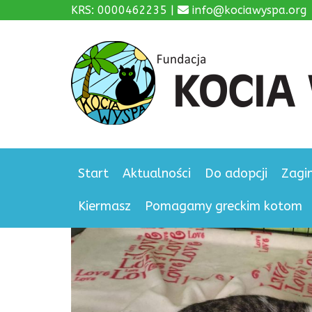
KRS: 0000462235 |
info@kociawyspa.org
Start
Aktualności
Do adopcji
Zagi
Kiermasz
Pomagamy greckim kotom