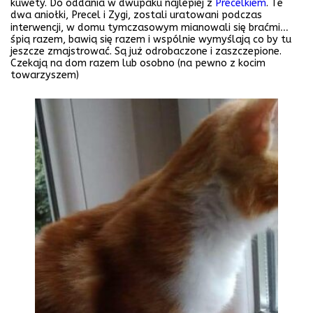
kuwety. Do oddania w dwupaku najlepiej z
Precelkiem
. Te
dwa aniołki, Precel i Zygi, zostali uratowani podczas
interwencji, w domu tymczasowym mianowali się braćmi…
śpią razem, bawią się razem i wspólnie wymyślają co by tu
jeszcze zmajstrować. Są już odrobaczone i zaszczepione.
Czekają na dom razem lub osobno (na pewno z kocim
towarzyszem)