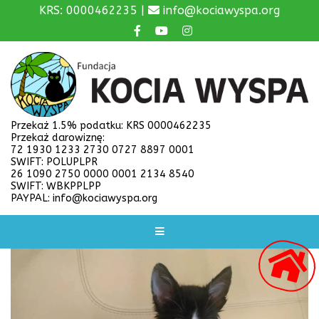
KRS: 0000462235 |
info@kociawyspa.org
Przekaż 1.5% podatku: KRS 0000462235
Przekaż darowiznę:
72 1930 1233 2730 0727 8897 0001
SWIFT: POLUPLPR
26 1090 2750 0000 0001 2134 8540
SWIFT: WBKPPLPP
PAYPAL: info@kociawyspa.org