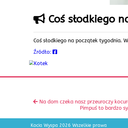
Coś słodkiego n
Coś słodkiego na początek tygodnia. W
Źródło:
Zobacz
Poprzedni
Na dom czeka nasz przeuroczy kocurek
inne
wpis:
Następny
Pimpuś to bardzo sy
wpis:
Kocia Wyspa 2026 Wszelkie prawa