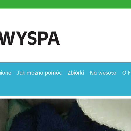
nione
Jak można pomóc
Zbiórki
Na wesoło
O F