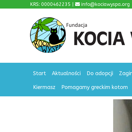
KRS: 0000462235 |
info@kociawyspa.org
Start
Aktualności
Do adopcji
Zagi
Kiermasz
Pomagamy greckim kotom