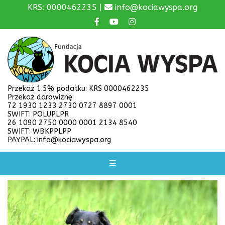
KRS: 0000462235 |
info@kociawyspa.org
Przekaż 1.5% podatku: KRS 0000462235
Przekaż darowiznę:
72 1930 1233 2730 0727 8897 0001
SWIFT: POLUPLPR
26 1090 2750 0000 0001 2134 8540
SWIFT: WBKPPLPP
PAYPAL: info@kociawyspa.org