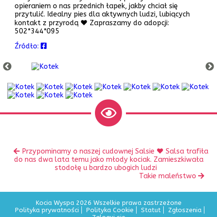
opieraniem o nas przednich łapek, jakby chciał się
przytulić. Idealny pies dla aktywnych ludzi, lubiących
kontakt z przyrodą ❤️ Zapraszamy do adopcji:
502*344*095
Źródło:
Zobacz
Poprzedni
Przypominamy o naszej cudownej Salsie ❤️ Salsa trafiła
inne
wpis:
do nas dwa lata temu jako młody kociak. Zamieszkiwała
stodołę u bardzo ubogich ludzi
Następny
Takie maleństwo
wpis:
Kocia Wyspa 2026 Wszelkie prawa zastrzeżone
Polityka prywatności
Polityka Cookie
Statut
Zgłoszenia