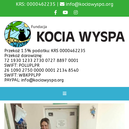
KRS: 0000462235 |
info@kociawyspa.org
Przekaż 1.5% podatku: KRS 0000462235
Przekaż darowiznę:
72 1930 1233 2730 0727 8897 0001
SWIFT: POLUPLPR
26 1090 2750 0000 0001 2134 8540
SWIFT: WBKPPLPP
PAYPAL: info@kociawyspa.org