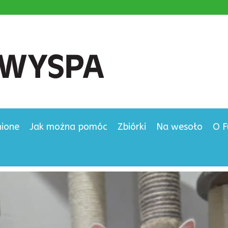
nione
Jak można pomóc
Zbiórki
Na wesoło
O F