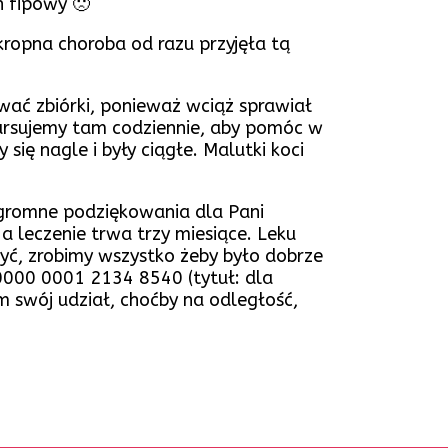
n fipowy 🙁
ropna choroba od razu przyjęła tą
zować zbiórki, ponieważ wciąż sprawiał
ursujemy tam codziennie, aby pomóc w
ię nagle i były ciągłe. Malutki koci
 Ogromne podziękowania dla Pani
a leczenie trwa trzy miesiące. Leku
yć, zrobimy wszystko żeby było dobrze
000 0001 2134 8540 (tytuł: dla
m swój udział, choćby na odległość,