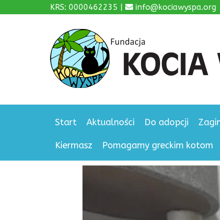
KRS: 0000462235 |
info@kociawyspa.org
Start
Aktualności
Do adopcji
Zagi
Kiermasz
Pomagamy greckim kotom