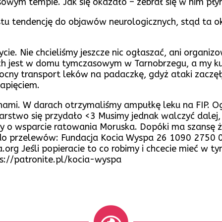
sowym tempie. Jak się okazało – zebrał się w nim pły
u tendencję do objawów neurologicznych, stąd ta ok
ycie. Nie chcieliśmy jeszcze nic ogłaszać, ani organi
uch jest w domu tymczasowym w Tarnobrzegu, a my k
cny transport leków na padaczkę, gdyż ataki zaczęły s
napięciem.
 z nami. W darach otrzymaliśmy ampułkę leku na FIP.
rstwo się przydało <3 Musimy jednak walczyć dalej, 
my o wsparcie ratowania Moruska. Dopóki ma szansę ż
o przelewów: Fundacja Kocia Wyspa 26 1090 2750 0
org Jeśli popieracie to co robimy i chcecie mieć w ty
ps://patronite.pl/kocia-wyspa