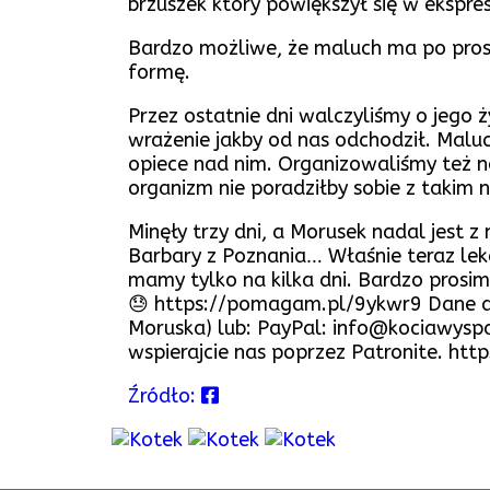
brzuszek który powiększył się w ekspre
Bardzo możliwe, że maluch ma po prost
formę.
Przez ostatnie dni walczyliśmy o jego ż
wrażenie jakby od nas odchodził. Mal
opiece nad nim. Organizowaliśmy też no
organizm nie poradziłby sobie z takim 
Minęły trzy dni, a Morusek nadal jest
Barbary z Poznania… Właśnie teraz leka
mamy tylko na kilka dni. Bardzo prosi
😓 https://pomagam.pl/9ykwr9 Dane d
Moruska) lub: PayPal: info@kociawyspa.
wspierajcie nas poprzez Patronite. htt
Źródło: