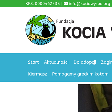
KRS: 0000462235 |
info@kociawyspa.org
Start
Aktualności
Do adopcji
Zagi
Kiermasz
Pomagamy greckim kotom