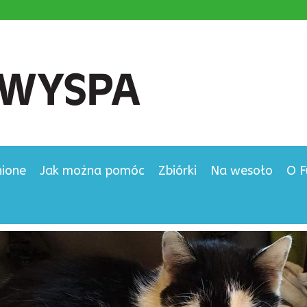
nione
Jak można pomóc
Zbiórki
Na wesoło
O F