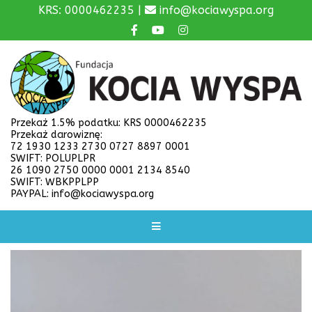
KRS: 0000462235 |
info@kociawyspa.org
Przekaż 1.5% podatku: KRS 0000462235
Przekaż darowiznę:
72 1930 1233 2730 0727 8897 0001
SWIFT: POLUPLPR
26 1090 2750 0000 0001 2134 8540
SWIFT: WBKPPLPP
PAYPAL: info@kociawyspa.org