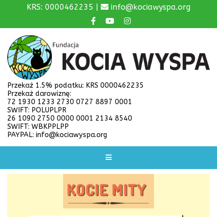
KRS: 0000462235 |
info@kociawyspa.org
Przekaż 1.5% podatku: KRS 0000462235
Przekaż darowiznę:
72 1930 1233 2730 0727 8897 0001
SWIFT: POLUPLPR
26 1090 2750 0000 0001 2134 8540
SWIFT: WBKPPLPP
PAYPAL: info@kociawyspa.org