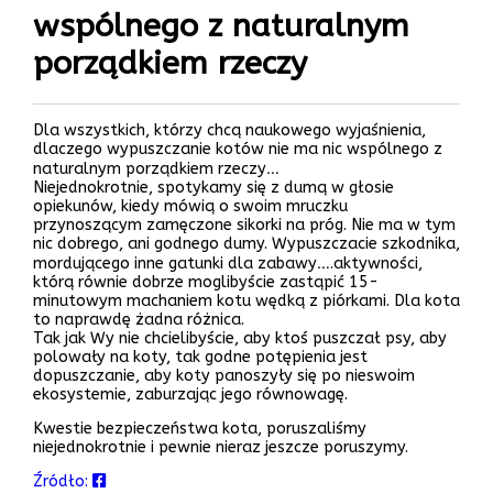
wspólnego z naturalnym
porządkiem rzeczy
Dla wszystkich, którzy chcą naukowego wyjaśnienia,
dlaczego wypuszczanie kotów nie ma nic wspólnego z
naturalnym porządkiem rzeczy…
Niejednokrotnie, spotykamy się z dumą w głosie
opiekunów, kiedy mówią o swoim mruczku
przynoszącym zamęczone sikorki na próg. Nie ma w tym
nic dobrego, ani godnego dumy. Wypuszczacie szkodnika,
mordującego inne gatunki dla zabawy….aktywności,
którą równie dobrze moglibyście zastąpić 15-
minutowym machaniem kotu wędką z piórkami. Dla kota
to naprawdę żadna różnica.
Tak jak Wy nie chcielibyście, aby ktoś puszczał psy, aby
polowały na koty, tak godne potępienia jest
dopuszczanie, aby koty panoszyły się po nieswoim
ekosystemie, zaburzając jego równowagę.
Kwestie bezpieczeństwa kota, poruszaliśmy
niejednokrotnie i pewnie nieraz jeszcze poruszymy.
Źródło: