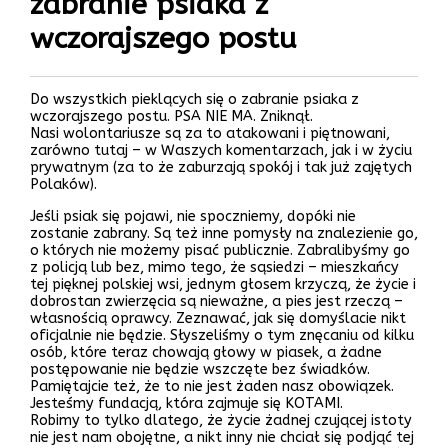
zabranie psiaka z
wczorajszego postu
Do wszystkich pieklących się o zabranie psiaka z
wczorajszego postu. PSA NIE MA. Zniknął.
Nasi wolontariusze są za to atakowani i piętnowani,
zarówno tutaj – w Waszych komentarzach, jak i w życiu
prywatnym (za to że zaburzają spokój i tak już zajętych
Polaków).
Jeśli psiak się pojawi, nie spoczniemy, dopóki nie
zostanie zabrany. Są też inne pomysły na znalezienie go,
o których nie możemy pisać publicznie. Zabralibyśmy go
z policją lub bez, mimo tego, że sąsiedzi – mieszkańcy
tej pięknej polskiej wsi, jednym głosem krzyczą, że życie i
dobrostan zwierzęcia są nieważne, a pies jest rzeczą –
własnością oprawcy. Zeznawać, jak się domyślacie nikt
oficjalnie nie będzie. Słyszeliśmy o tym znęcaniu od kilku
osób, które teraz chowają głowy w piasek, a żadne
postępowanie nie będzie wszczęte bez świadków.
Pamiętajcie też, że to nie jest żaden nasz obowiązek.
Jesteśmy fundacją, która zajmuje się KOTAMI.
Robimy to tylko dlatego, że życie żadnej czującej istoty
nie jest nam obojętne, a nikt inny nie chciał się podjąć tej