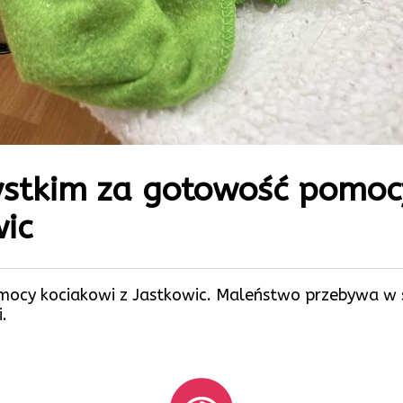
ystkim za gotowość pomoc
wic
cy kociakowi z Jastkowic. Maleństwo przebywa w szp
.