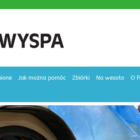
nione
Jak można pomóc
Zbiórki
Na wesoło
O F