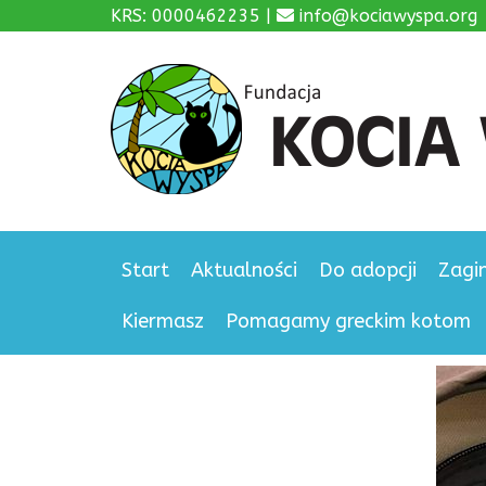
KRS: 0000462235 |
info@kociawyspa.org
Start
Aktualności
Do adopcji
Zagi
Kiermasz
Pomagamy greckim kotom