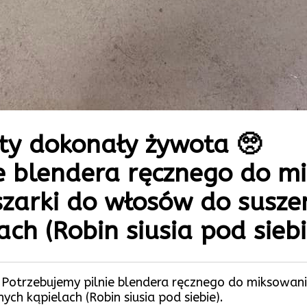
ęty dokonały żywota 🥺
ie blendera ręcznego do 
zarki do włosów do susze
ch (Robin siusia pod siebi
 Potrzebujemy pilnie blendera ręcznego do miksowan
ch kąpielach (Robin siusia pod siebie).