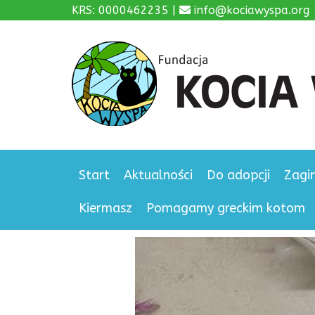
KRS: 0000462235 |
info@kociawyspa.org
Start
Aktualności
Do adopcji
Zagi
Kiermasz
Pomagamy greckim kotom