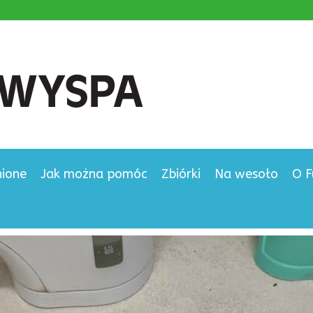
nione
Jak można pomóc
Zbiórki
Na wesoło
O F