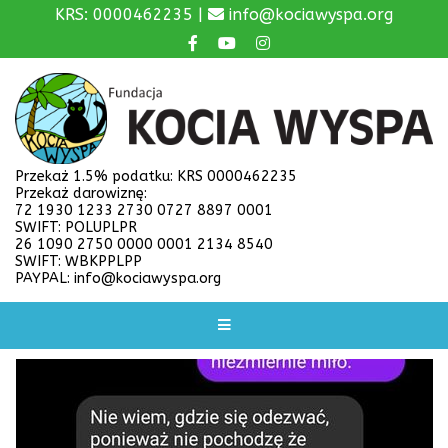
KRS: 0000462235 |
info@kociawyspa.org
Przekaż 1.5% podatku: KRS 0000462235
Przekaż darowiznę:
72 1930 1233 2730 0727 8897 0001
SWIFT: POLUPLPR
26 1090 2750 0000 0001 2134 8540
SWIFT: WBKPPLPP
PAYPAL: info@kociawyspa.org