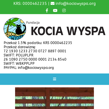
KRS: 0000462235 |
info@kociawyspa.org
Przekaż 1.5% podatku: KRS 0000462235
Przekaż darowiznę:
72 1930 1233 2730 0727 8897 0001
SWIFT: POLUPLPR
26 1090 2750 0000 0001 2134 8540
SWIFT: WBKPPLPP
PAYPAL: info@kociawyspa.org