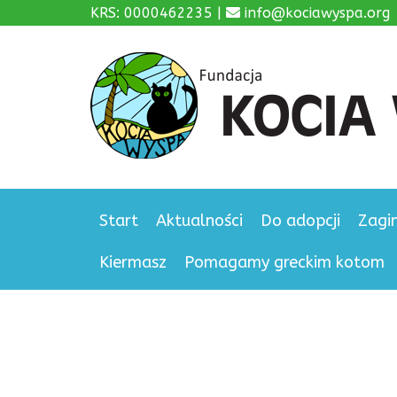
KRS: 0000462235 |
info@kociawyspa.org
Start
Aktualności
Do adopcji
Zagi
Kiermasz
Pomagamy greckim kotom