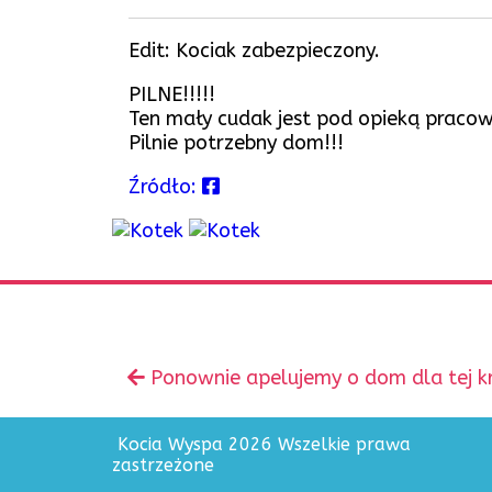
Edit: Kociak zabezpieczony.
PILNE!!!!!
Ten mały cudak jest pod opieką pracow
Pilnie potrzebny dom!!!
Źródło:
Zobacz
Poprzedni
Ponownie apelujemy o dom dla tej kr
inne
wpis:
Kocia Wyspa 2026 Wszelkie prawa
zastrzeżone