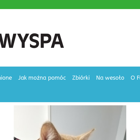
nione
Jak można pomóc
Zbiórki
Na wesoło
O F