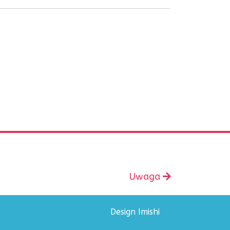
Następny
Uwaga
wpis:
Design Imishi