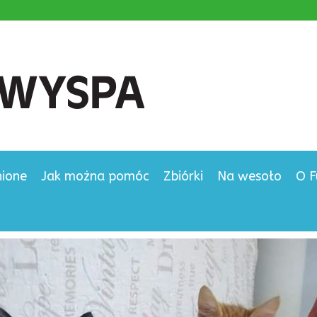
nione
Jak można pomóc
Zbiórki
Na wesoło
O F