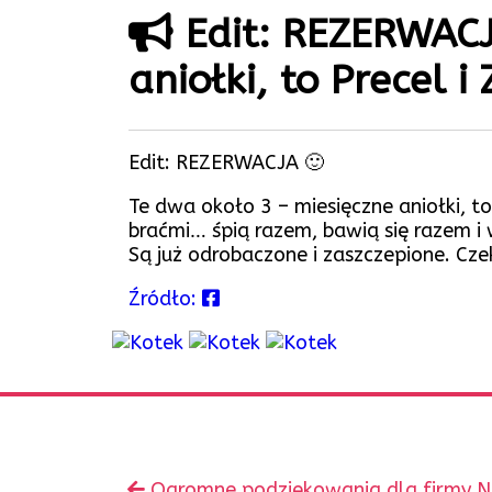
Edit: REZERWACJA
aniołki, to Precel i 
Edit: REZERWACJA 🙂
Te dwa około 3 – miesięczne aniołki, 
braćmi… śpią razem, bawią się razem i 
Są już odrobaczone i zaszczepione. C
Źródło:
Zobacz
Poprzedni
Ogromne podziękowania dla firmy Na