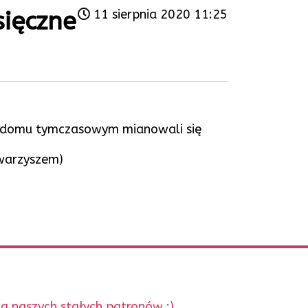
sięczne
11 sierpnia 2020 11:25
, w domu tymczasowym mianowali się
owarzyszem)
a naszych stałych patronów :)