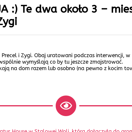
 :) Te dwa około 3 – mie
Zygi
to Precel i Zygi. Obaj uratowani podczas interwencji
wspólnie wymyślają co by tu jeszcze zmajstrować.
zekają na dom razem lub osobno (na pewno z kocim t
tur House w Stalowej Woli, która dołączyła do gron