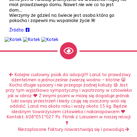
miał prawdziwego domu. Nawet nie wie co to jest
dom…
Wierzymy że gdzieś na świecie jest osoba która go
pokocha i zapewni mu wspaniałe życie 🌺
Źródło:
Zobacz
Poprzedni
Kolejne cudowny psiak do adopcji!!! Laruś to prawdziwy
inne
wpis:
dżentelmen a jednocześnie zwierzę wodno – błotne 😸
Kocha długie spacery i nie przegapi żadnej kałuży 😅 Jest
przy tym wyjątkowo sympatyczny i wpatrzony w człowieka
jak w obraz ❤️ Z innymi psami w miarę się dogaduje jednak
lubi swoją przestrzeń i kiedy czuję się osaczony woli się
oddalić. Laruś ma około roku i waży około 15 kg. Będzie
idealnym towarzyszem człowieka i nakanapowcem ❤️
Kontakt: 608*051*027 Ps. Filmik z Larusiem w naszej relacji
❣️
Następny
Niezapłacone faktury nawarstwiają się i powodują
wpis: