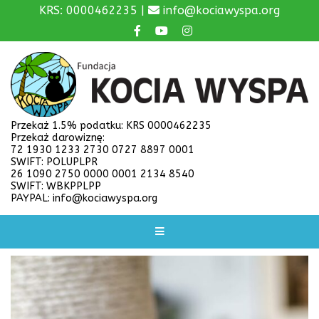
KRS: 0000462235 |
info@kociawyspa.org
Przekaż 1.5% podatku: KRS 0000462235
Przekaż darowiznę:
72 1930 1233 2730 0727 8897 0001
SWIFT: POLUPLPR
26 1090 2750 0000 0001 2134 8540
SWIFT: WBKPPLPP
PAYPAL: info@kociawyspa.org