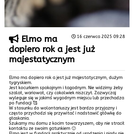
Elmo ma
16 czerwca 2025 09:28
dopiero rok a jest już
majestatycznym
Elmo ma dopiero rok a jest już majestatycznym, dużym
tygryskiem.
Jest kocurkiem spokojnym i łagodnym. Nie widzimy żeby
szalał, wariował, czy cokolwiek niszczył. Zazwyczaj
wyleguje się w jakimś wygodnym miejscu lub przechadza
po fundacji 🥰
W stosunku do wolontariuszy jest bardzo przyjazny i
często przychodzi się przywitać i nadstawić główkę do
głaskania.
Szukamy mu domu z kocim towarzyszem, aby nie stracił
kontaktu ze swoim gatunkiem 🙂
Elmo jest w fundacji praktycznie od urodzenia i nigdy nie