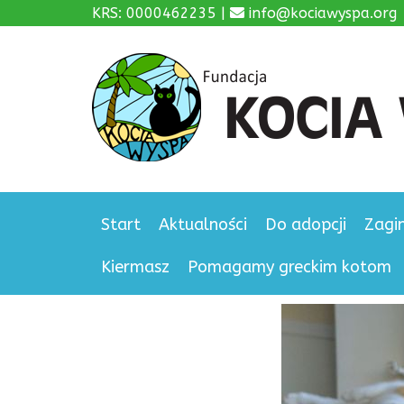
KRS: 0000462235 |
info@kociawyspa.org
Start
Aktualności
Do adopcji
Zagi
Kiermasz
Pomagamy greckim kotom