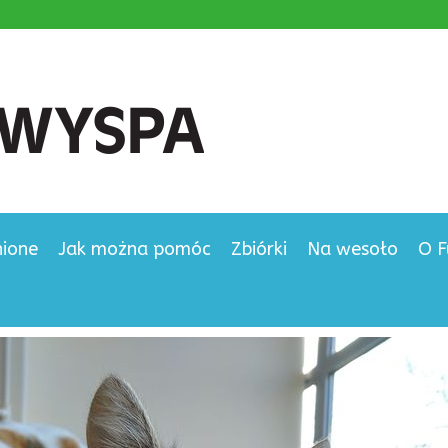
nione
Jak można pomóc
Zbiórki
Na wesoło
O F