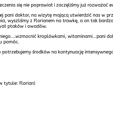
eczenia się nie poprawiał i zaczęliśmy już rozważać e
ej pani doktor, na wizytę mającą utwierdzić nas w prz
a, wyszliśmy z Florianem na trawkę, a on tak bardzo 
iwał ptaków i owadów.
iego….wzmocnić kroplówkami, witaminami…pani dokt
mu pomóc.
 potrzebujemy środków na kontynuację intensywnego 
tytule: Florian)