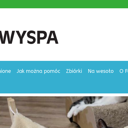
nione
Jak można pomóc
Zbiórki
Na wesoło
O F