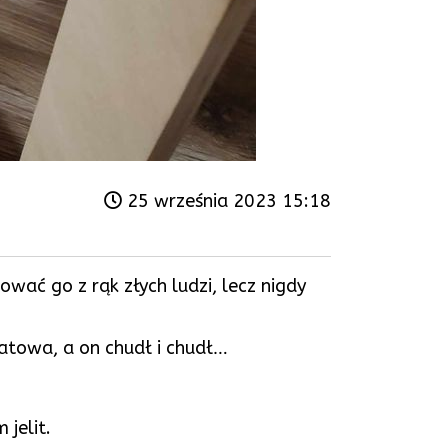
25 września 2023 15:18
wać go z rąk złych ludzi, lecz nigdy
atowa, a on chudł i chudł…
jelit.