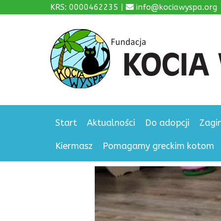
KRS: 0000462235 |
info@kociawyspa.org
Start
Aktualności
Do adopcji
Zagi
Kiermasz
Pomagamy greckim kotom