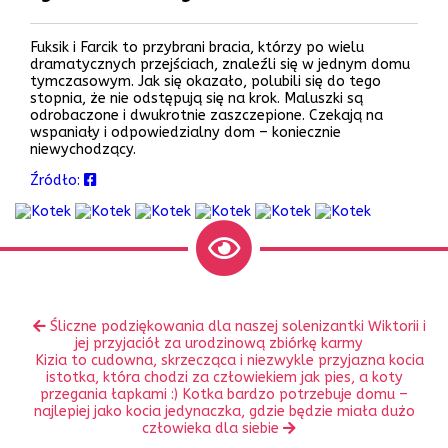
Fuksik i Farcik to przybrani bracia, którzy po wielu
dramatycznych przejściach, znaleźli się w jednym domu
tymczasowym. Jak się okazało, polubili się do tego
stopnia, że nie odstępują się na krok. Maluszki są
odrobaczone i dwukrotnie zaszczepione. Czekają na
wspaniały i odpowiedzialny dom – koniecznie
niewychodzący.
Źródło:
Zobacz
Poprzedni
Śliczne podziękowania dla naszej solenizantki Wiktorii i
inne
wpis:
jej przyjaciół za urodzinową zbiórkę karmy
Następny
Kizia to cudowna, skrzecząca i niezwykle przyjazna kocia
wpis:
istotka, która chodzi za człowiekiem jak pies, a koty
przegania łapkami :) Kotka bardzo potrzebuje domu –
najlepiej jako kocia jedynaczka, gdzie będzie miała dużo
człowieka dla siebie