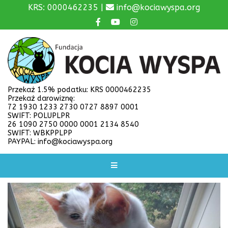
KRS: 0000462235 |
info@kociawyspa.org
Przekaż 1.5% podatku: KRS 0000462235
Przekaż darowiznę:
72 1930 1233 2730 0727 8897 0001
SWIFT: POLUPLPR
26 1090 2750 0000 0001 2134 8540
SWIFT: WBKPPLPP
PAYPAL: info@kociawyspa.org