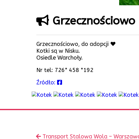
Grzecznościowo
Grzecznościowo, do adopcji ♥️
Kotki są w Nisku.
Osiedle Warchoły.
Nr tel: 726* 458 *192
Źródło:
Zobacz
Poprzedni
Transport Stalowa Wola – Warszawa