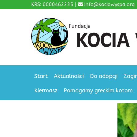
KRS: 0000462235 |
info@kociawyspa.org
Start
Aktualności
Do adopcji
Zagi
Kiermasz
Pomagamy greckim kotom