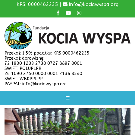
KRS: 0000462235 |
info@kociawyspa.org
Przekaż 1.5% podatku: KRS 0000462235
Przekaż darowiznę:
72 1930 1233 2730 0727 8897 0001
SWIFT: POLUPLPR
26 1090 2750 0000 0001 2134 8540
SWIFT: WBKPPLPP
PAYPAL: info@kociawyspa.org