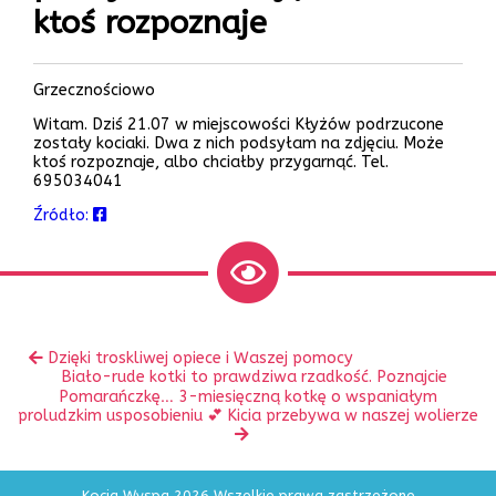
ktoś rozpoznaje
Grzecznościowo
Witam. Dziś 21.07 w miejscowości Kłyżów podrzucone
zostały kociaki. Dwa z nich podsyłam na zdjęciu. Może
ktoś rozpoznaje, albo chciałby przygarnąć. Tel.
695034041
Źródło:
Zobacz
Poprzedni
Dzięki troskliwej opiece i Waszej pomocy
inne
wpis:
Następny
Biało-rude kotki to prawdziwa rzadkość. Poznajcie
wpis:
Pomarańczkę… 3-miesięczną kotkę o wspaniałym
proludzkim usposobieniu 💕 Kicia przebywa w naszej wolierze
Kocia Wyspa 2026 Wszelkie prawa zastrzeżone