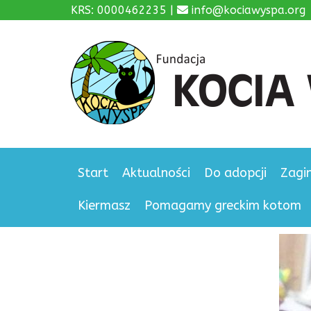
KRS: 0000462235 |
info@kociawyspa.org
Start
Aktualności
Do adopcji
Zagi
Kiermasz
Pomagamy greckim kotom