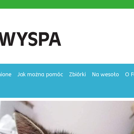
nione
Jak można pomóc
Zbiórki
Na wesoło
O F