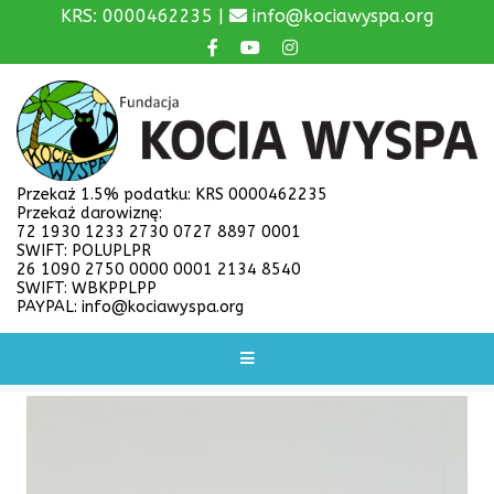
KRS: 0000462235 |
info@kociawyspa.org
Przekaż 1.5% podatku: KRS 0000462235
Przekaż darowiznę:
72 1930 1233 2730 0727 8897 0001
SWIFT: POLUPLPR
26 1090 2750 0000 0001 2134 8540
SWIFT: WBKPPLPP
PAYPAL: info@kociawyspa.org