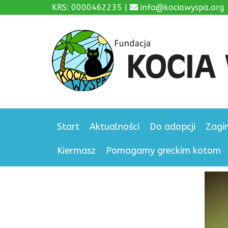
KRS: 0000462235 |
info@kociawyspa.org
Start
Aktualności
Do adopcji
Zagi
Kiermasz
Pomagamy greckim kotom