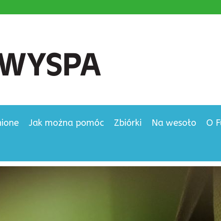
nione
Jak można pomóc
Zbiórki
Na wesoło
O F