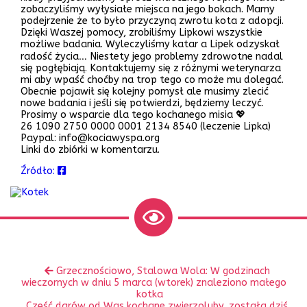
zobaczyliśmy wyłysiałe miejsca na jego bokach. Mamy
podejrzenie że to było przyczyną zwrotu kota z adopcji.
Dzięki Waszej pomocy, zrobiliśmy Lipkowi wszystkie
możliwe badania. Wyleczyliśmy katar a Lipek odzyskał
radość życia… Niestety jego problemy zdrowotne nadal
się pogłębiają. Kontaktujemy się z różnymi weterynarza
mi aby wpaść choćby na trop tego co może mu dolegać.
Obecnie pojawił się kolejny pomysł ale musimy zlecić
nowe badania i jeśli się potwierdzi, będziemy leczyć.
Prosimy o wsparcie dla tego kochanego misia 💖
26 1090 2750 0000 0001 2134 8540 (leczenie Lipka)
Paypal: info@kociawyspa.org
Linki do zbiórki w komentarzu.
Źródło:
Zobacz
Poprzedni
Grzecznościowo, Stalowa Wola: W godzinach
inne
wpis:
wieczornych w dniu 5 marca (wtorek) znaleziono małego
kotka
Następny
Część darów od Was kochane zwierzoluby, została dziś