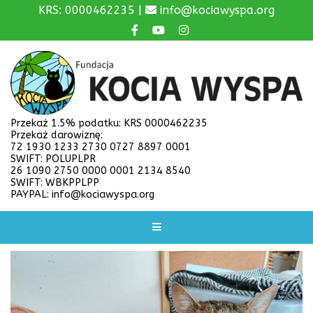
KRS: 0000462235 |
info@kociawyspa.org
Przekaż 1.5% podatku: KRS 0000462235
Przekaż darowiznę:
72 1930 1233 2730 0727 8897 0001
SWIFT: POLUPLPR
26 1090 2750 0000 0001 2134 8540
SWIFT: WBKPPLPP
PAYPAL: info@kociawyspa.org