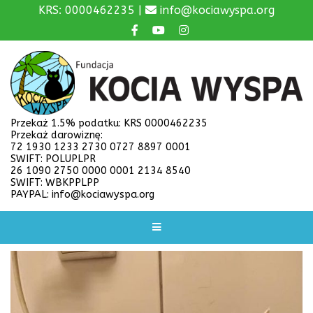
KRS: 0000462235 |
info@kociawyspa.org
Przekaż 1.5% podatku: KRS 0000462235
Przekaż darowiznę:
72 1930 1233 2730 0727 8897 0001
SWIFT: POLUPLPR
26 1090 2750 0000 0001 2134 8540
SWIFT: WBKPPLPP
PAYPAL: info@kociawyspa.org