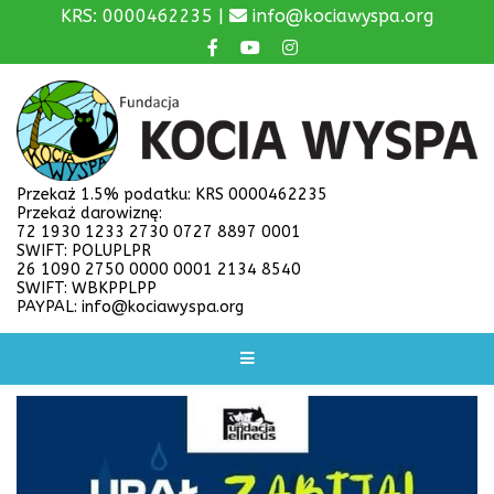
KRS: 0000462235 |
info@kociawyspa.org
Przekaż 1.5% podatku: KRS 0000462235
Przekaż darowiznę:
72 1930 1233 2730 0727 8897 0001
SWIFT: POLUPLPR
26 1090 2750 0000 0001 2134 8540
SWIFT: WBKPPLPP
PAYPAL: info@kociawyspa.org