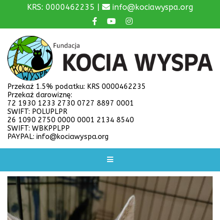
KRS: 0000462235 |
info@kociawyspa.org
Przekaż 1.5% podatku: KRS 0000462235
Przekaż darowiznę:
72 1930 1233 2730 0727 8897 0001
SWIFT: POLUPLPR
26 1090 2750 0000 0001 2134 8540
SWIFT: WBKPPLPP
PAYPAL: info@kociawyspa.org