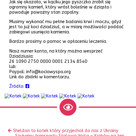
Jak się okazało, w kąciku jego pyszczka zrobił się
ogromny kamień, który wrósł boleśnie w dziąsło i
powoduje poważny stan zapalny.
Musimy wykonać mu pełne badania krwi i moczu, gdyż
jest to już koci dziadziuś, a w miarę możliwości poddać
zabiegowi usunięcia kamienia.
Bardzo prosimy o pomoc w opłaceniu leczenia.
Nasz numer konta, na który można wesprzeć
Dziadziusia:
26 1090 2750 0000 0001 2134 8540
lub:
Paypal: info@kociawyspa.org
Link do zbiórki w komentarzu.
Źródło:
Zobacz
Poprzedni
Sheldon to kotek który przyjechał do nas z Ukrainy
inne
wpis:
Następny
Szukamy transportu Stalowa Wola – Kraków na ten