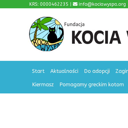
KRS: 0000462235 |
info@kociawyspa.org
Start
Aktualności
Do adopcji
Zagi
Kiermasz
Pomagamy greckim kotom