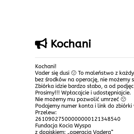
Kochani
Kochani!
Vader się dusi 🙁 To maleństwo z każd
bez środków na operację, nie możemy s
Zbiórka idzie bardzo słabo, a od podjęci
Prosimy!!! Wpłacajcie i udostępniajcie.
Nie możemy mu pozwolić umrzeć 🙁
Podajemy numer konta i link do zbiórki
Przelew:
26109027500000000121348540
Fundacja Kocia Wyspa
z dopiskiem: „operacja Vadera”