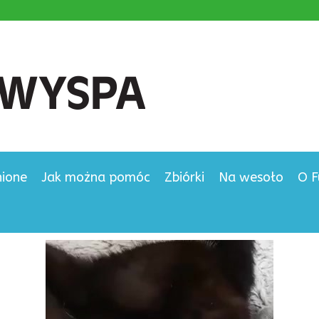
nione
Jak można pomóc
Zbiórki
Na wesoło
O F