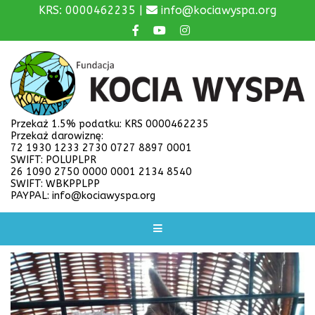
KRS: 0000462235 |
info@kociawyspa.org
Przekaż 1.5% podatku: KRS 0000462235
Przekaż darowiznę:
72 1930 1233 2730 0727 8897 0001
SWIFT: POLUPLPR
26 1090 2750 0000 0001 2134 8540
SWIFT: WBKPPLPP
PAYPAL: info@kociawyspa.org