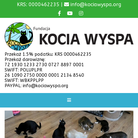
KRS: 0000462235 |
info@kociawyspa.org
Przekaż 1.5% podatku: KRS 0000462235
Przekaż darowiznę:
72 1930 1233 2730 0727 8897 0001
SWIFT: POLUPLPR
26 1090 2750 0000 0001 2134 8540
SWIFT: WBKPPLPP
PAYPAL: info@kociawyspa.org