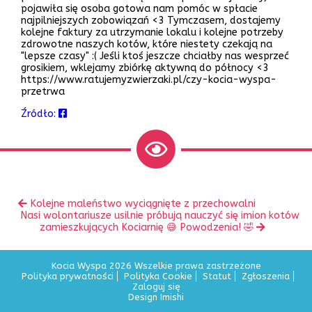
pojawiła się osoba gotowa nam pomóc w spłacie
najpilniejszych zobowiązań <3 Tymczasem, dostajemy
kolejne faktury za utrzymanie lokalu i kolejne potrzeby
zdrowotne naszych kotów, które niestety czekają na
"lepsze czasy" :( Jeśli ktoś jeszcze chciałby nas wesprzeć
grosikiem, wklejamy zbiórkę aktywną do północy <3
https://www.ratujemyzwierzaki.pl/czy-kocia-wyspa-
przetrwa
Źródło:
Zobacz
Poprzedni
Kolejne maleństwo wyciągnięte z przechowalni
inne
Następny
wpis:
Nasi wolontariusze usilnie próbują nauczyć się imion kotów
wpis:
zamieszkujących Kociarnię 😅 Powodzenia! 🤣
Kocia Wyspa 2026 Wszelkie prawa zastrzeżone
Polityka prywatności
Polityka Cookie
Statut
Zgłoszenia
Zaloguj się
Design Imishi