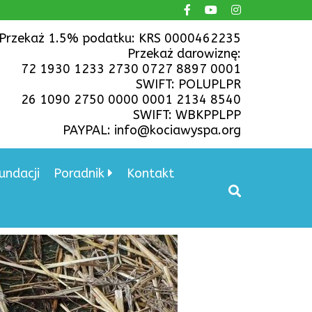
Przekaż 1.5% podatku: KRS 0000462235
Przekaż darowiznę:
72 1930 1233 2730 0727 8897 0001
SWIFT: POLUPLPR
26 1090 2750 0000 0001 2134 8540
SWIFT: WBKPPLPP
PAYPAL: info@kociawyspa.org
undacji
Poradnik
Kontakt