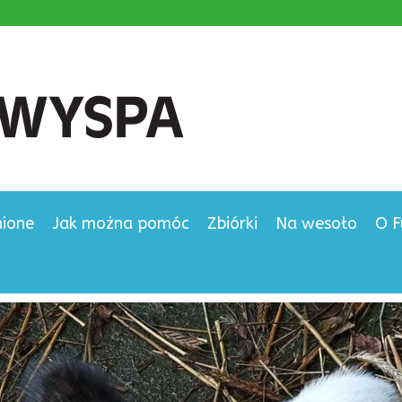
nione
Jak można pomóc
Zbiórki
Na wesoło
O F