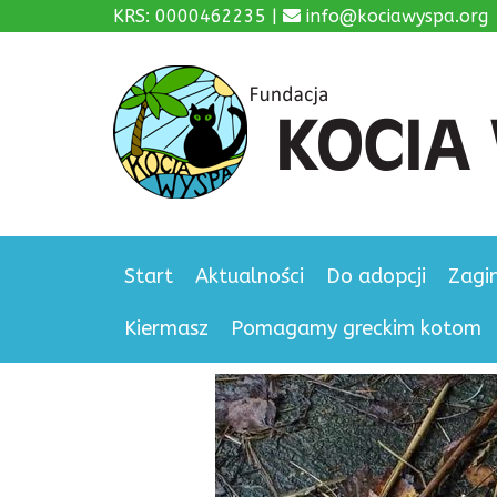
KRS: 0000462235 |
info@kociawyspa.org
Start
Aktualności
Do adopcji
Zagi
Kiermasz
Pomagamy greckim kotom