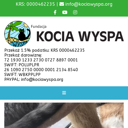
KRS: 0000462235 |
info@kociawyspa.org
Przekaż 1.5% podatku: KRS 0000462235
Przekaż darowiznę:
72 1930 1233 2730 0727 8897 0001
SWIFT: POLUPLPR
26 1090 2750 0000 0001 2134 8540
SWIFT: WBKPPLPP
PAYPAL: info@kociawyspa.org