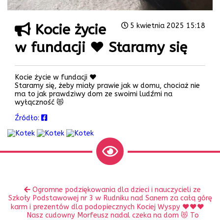
Kocie życie
5 kwietnia 2025 15:18
w fundacji ❤️ Staramy się
Kocie życie w fundacji ❤️
Staramy się, żeby miały prawie jak w domu, chociaż nie
ma to jak prawdziwy dom ze swoimi ludźmi na
wyłączność 😻
Źródło:
Zobacz
Poprzedni
Ogromne podziękowania dla dzieci i nauczycieli ze
inne
wpis:
Szkoły Podstawowej nr 3 w Rudniku nad Sanem za całą górę
karm i prezentów dla podopiecznych Kociej Wyspy ❤️❤️❤️
Następny
Nasz cudowny Morfeusz nadal czeka na dom 😻 To